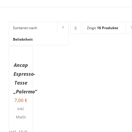
Sortieren nach
Zeige
16 Produkte
Beliebtheit
IN
DEN
WARENKORB
Ancap
/
DETAILS
Espresso-
Tasse
„Palermo“
7,00
€
inkl.
MwSt