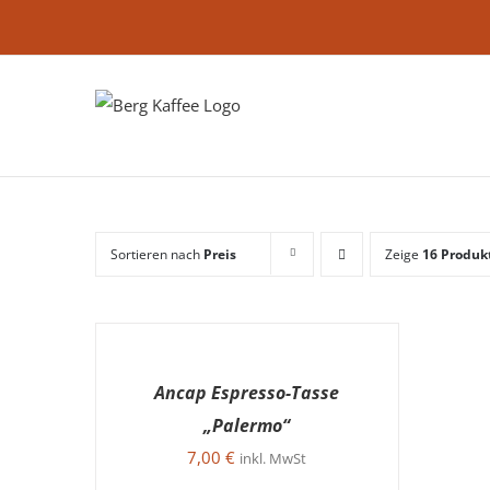
Zum
Inhalt
springen
Sortieren nach
Preis
Zeige
16 Produk
IN
DEN
WARENKORB
Ancap Espresso-Tasse
/
DETAILS
„Palermo“
7,00
€
inkl. MwSt