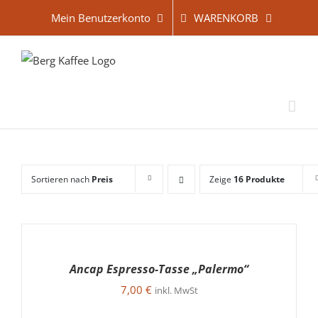
Zum
WARENKORB
Mein Benutzerkonto
Inhalt
springen
Sortieren nach
Preis
Zeige
16 Produkte
IN
DEN
WARENKORB
Ancap Espresso-Tasse „Palermo“
/
DETAILS
7,00
€
inkl. MwSt