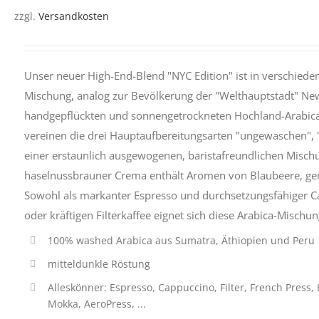
VARIANTEN
zzgl.
Versandkosten
AUF.
DIE
OPTIONEN
KÖNNEN
Unser neuer High-End-Blend "NYC Edition" ist in verschiede
AUF
DER
Mischung, analog zur Bevölkerung der "Welthauptstadt" New
PRODUKTSEITE
handgepflückten und sonnengetrockneten Hochland-Arabic
GEWÄHLT
WERDEN
vereinen die drei Hauptaufbereitungsarten "ungewaschen",
einer erstaunlich ausgewogenen, baristafreundlichen Mischu
haselnussbrauner Crema enthält Aromen von Blaubeere, g
Sowohl als markanter Espresso und durchsetzungsfähiger Ca
oder kräftigen Filterkaffee eignet sich diese Arabica-Mischun
100% washed Arabica aus Sumatra, Äthiopien und Peru
mitteldunkle Röstung
Alleskönner: Espresso, Cappuccino, Filter, French Press
Mokka, AeroPress, ...