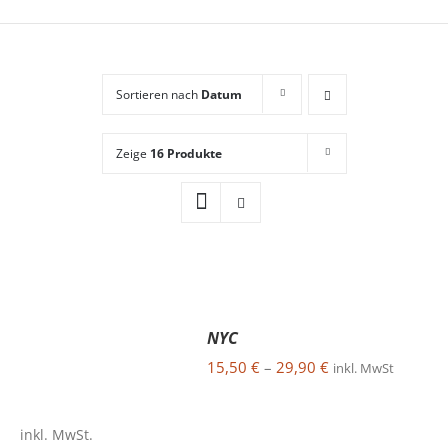
Sortieren nach
Datum
Zeige
16 Produkte
NYC
AUSFÜHRUNG
WÄHLEN
15,50
€
–
29,90
€
inkl. MwSt
DIESES
/
PRODUKT
DETAILS
WEIST
inkl. MwSt.
MEHRERE