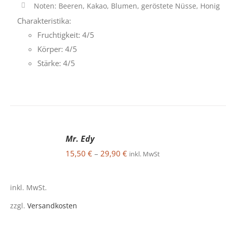
Noten: Beeren, Kakao, Blumen, geröstete Nüsse, Honig
Charakteristika:
Fruchtigkeit: 4/5
Körper: 4/5
Stärke: 4/5
Mr. Edy
AUSFÜHRUNG
WÄHLEN
15,50
€
–
29,90
€
inkl. MwSt
DIESES
/
PRODUKT
DETAILS
WEIST
inkl. MwSt.
MEHRERE
VARIANTEN
zzgl.
Versandkosten
AUF.
DIE