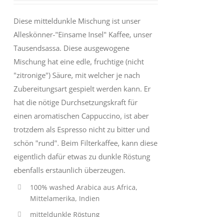
OPTIONEN
KÖNNEN
Diese mitteldunkle Mischung ist unser
AUF
DER
Alleskönner-"Einsame Insel" Kaffee, unser
PRODUKTSEITE
Tausendsassa. Diese ausgewogene
GEWÄHLT
WERDEN
Mischung hat eine edle, fruchtige (nicht
"zitronige") Säure, mit welcher je nach
Zubereitungsart gespielt werden kann. Er
hat die nötige Durchsetzungskraft für
einen aromatischen Cappuccino, ist aber
trotzdem als Espresso nicht zu bitter und
schön "rund". Beim Filterkaffee, kann diese
eigentlich dafür etwas zu dunkle Röstung
ebenfalls erstaunlich überzeugen.
100% washed Arabica aus Africa,
Mittelamerika, Indien
mitteldunkle Röstung