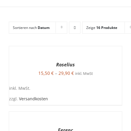
Sortieren nach
Datum
Zeige
16 Produkte
AUSFÜHRUNG
WÄHLEN
DIESES
/
Roselius
PRODUKT
DETAILS
15,50
€
–
29,90
€
WEIST
inkl. MwSt
MEHRERE
VARIANTEN
inkl. MwSt.
AUF.
DIE
zzgl.
Versandkosten
OPTIONEN
KÖNNEN
AUF
AUSFÜHRUNG
DER
WÄHLEN
PRODUKTSEITE
DIESES
/
Ferenc