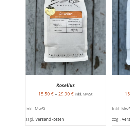
Roselius
15,50
€
–
29,90
€
15
inkl. MwSt
inkl. MwSt.
inkl. MwS
zzgl.
Versandkosten
zzgl.
Ver
DIESES
AUSFÜHRUNG WÄHLEN
/
A