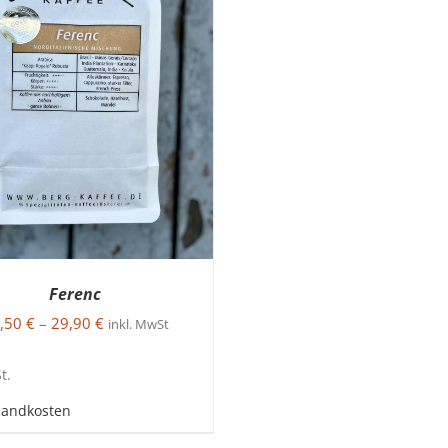
Ferenc
,50
€
–
29,90
€
inkl. MwSt
t.
sandkosten
DIESES
USFÜHRUNG WÄHLEN
/