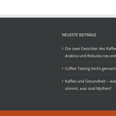
PRODUKT
DETAILS
WEIST
MEHRERE
VARIANTEN
AUF.
DIE
OPTIONEN
NEUESTE BEITRÄGE
KÖNNEN
AUF
DER
Die zwei Gesichter des Kaffe
PRODUKTSEITE
Arabica und Robusta neu en
GEWÄHLT
WERDEN
Coffee Tasting leicht gemach
Kaffee und Gesundheit – wa
stimmt, was sind Mythen?