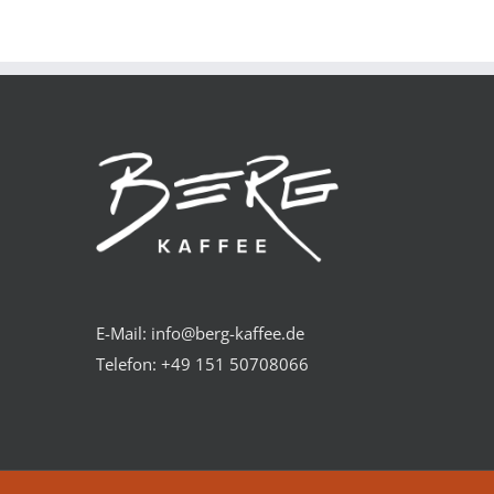
PRODUKT
DETAILS
WEIST
MEHRERE
VARIANTEN
AUF.
DIE
OPTIONEN
KÖNNEN
AUF
DER
PRODUKTSEITE
GEWÄHLT
WERDEN
E-Mail: info@berg-kaffee.de
Telefon:
+49 151 50708066