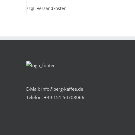
AUF.
DIE
zzgl.
Versandkosten
OPTIONEN
KÖNNEN
AUF
DER
PRODUKTSEITE
GEWÄHLT
WERDEN
E-Mail: info@berg-kaffee.de
Telefon:
+49 151 50708066