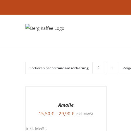
Zum
Inhalt
springen
Sortieren nach
Standardsortierung
Zei
AUSFÜHRUNG
WÄHLEN
DIESES
/
Amalie
PRODUKT
DETAILS
15,50
€
–
29,90
€
WEIST
inkl. MwSt
MEHRERE
VARIANTEN
inkl. MwSt.