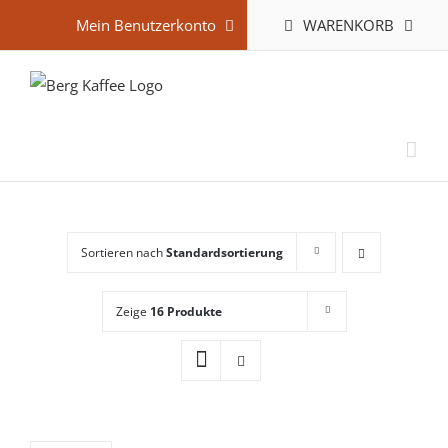
Zum
WARENKORB
Mein Benutzerkonto
Inhalt
springen
Sortieren nach
Standardsortierung
Zeige
16 Produkte