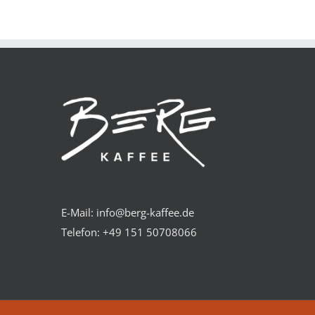
PRODUKT
DETAILS
WEIST
MEHRERE
VARIANTEN
AUF.
DIE
OPTIONEN
KÖNNEN
AUF
DER
PRODUKTSEITE
GEWÄHLT
WERDEN
E-Mail: info@berg-kaffee.de
Telefon:
+49 151 50708066