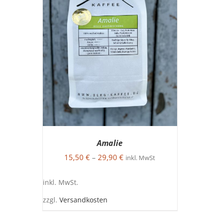
Amalie
15,50
€
–
29,90
€
inkl. MwSt
inkl. MwSt.
zzgl.
Versandkosten
DIESES
AUSFÜHRUNG WÄHLEN
/