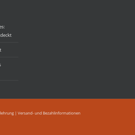
es:
tdeckt
t
s
lehrung
|
Versand- und Bezahlinformationen