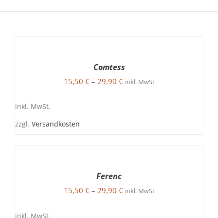
AUSFÜHRUNG
WÄHLEN
DIESES
/
Comtess
PRODUKT
DETAILS
15,50
€
–
29,90
€
WEIST
inkl. MwSt
MEHRERE
VARIANTEN
inkl. MwSt.
AUF.
DIE
zzgl.
Versandkosten
OPTIONEN
KÖNNEN
AUF
AUSFÜHRUNG
DER
WÄHLEN
PRODUKTSEITE
DIESES
/
Ferenc
GEWÄHLT
PRODUKT
DETAILS
WERDEN
15,50
€
–
29,90
€
WEIST
inkl. MwSt
MEHRERE
VARIANTEN
inkl. MwSt.