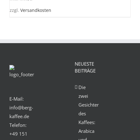
AUF.
DIE
zzgl.
Versandkosten
OPTIONEN
KÖNNEN
AUF
DER
PRODUKTSEITE
GEWÄHLT
WERDEN
NEUESTE
BEITRÄGE
Die
zwei
E-Mail:
Gesichter
info@berg-
des
kaffee.de
Kaffees:
Telefon:
Arabica
+49 151
und