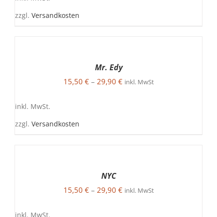
AUF.
DIE
zzgl.
Versandkosten
OPTIONEN
KÖNNEN
AUF
AUSFÜHRUNG
DER
WÄHLEN
PRODUKTSEITE
DIESES
/
Mr. Edy
GEWÄHLT
PRODUKT
DETAILS
WERDEN
15,50
€
–
29,90
€
WEIST
inkl. MwSt
MEHRERE
VARIANTEN
inkl. MwSt.
AUF.
DIE
zzgl.
Versandkosten
OPTIONEN
KÖNNEN
AUF
AUSFÜHRUNG
DER
WÄHLEN
PRODUKTSEITE
DIESES
/
NYC
GEWÄHLT
PRODUKT
DETAILS
WERDEN
15,50
€
–
29,90
€
WEIST
inkl. MwSt
MEHRERE
VARIANTEN
inkl. MwSt.