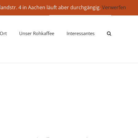
landstr. 4 in Aachen läuft aber durchgängig.
Verwerfen
WARENKORB
ein Benutzerkonto
Ort
Unser Rohkaffee
Interessantes