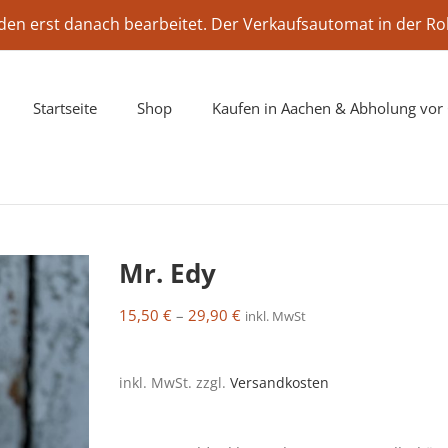
erden erst danach bearbeitet. Der Verkaufsautomat in der Ro
M
Startseite
Shop
Kaufen in Aachen & Abholung vor 
Mr. Edy
15,50
€
–
29,90
€
inkl. MwSt
inkl. MwSt.
zzgl.
Versandkosten