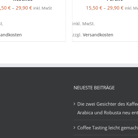
,50
€
–
29,90
€
15,50
€
–
29,90
€
inkl. MwSt
inkl. M
t.
inkl. MwSt.
sandkosten
zzgl.
Versandkosten
DIESES
D
USFÜHRUNG WÄHLEN
/
AUSFÜHRUNG WÄHLEN
PRODUKT
P
DETAILS
DETAILS
WEIST
W
MEHRERE
M
VARIANTEN
V
AUF.
A
DIE
D
OPTIONEN
O
NEUESTE BEITRÄGE
KÖNNEN
AUF
A
DER
D
Die zwei Gesichter des Kaffe
PRODUKTSEITE
P
Arabica und Robusta neu en
GEWÄHLT
G
WERDEN
W
Coffee Tasting leicht gemach