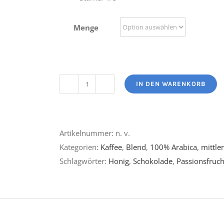
Menge
IN DEN WARENKORB
Mr.
Edy
Menge
Artikelnummer:
n. v.
Kategorien:
Kaffee
,
Blend
,
100% Arabica
,
mittle
Schlagwörter:
Honig
,
Schokolade
,
Passionsfruch