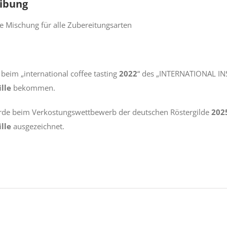
ibung
e Mischung für alle Zubereitungsarten
 beim „international coffee tasting
2022
“ des „INTERNATIONAL INS
lle
bekommen.
rde beim Verkostungswettbewerb der deutschen Röstergilde
202
lle
ausgezeichnet.