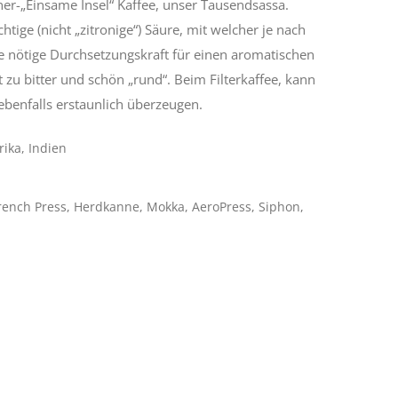
ner-„Einsame Insel“ Kaffee, unser Tausendsassa.
tige (nicht „zitronige“) Säure, mit welcher je nach
ie nötige Durchsetzungskraft für einen aromatischen
 zu bitter und schön „rund“. Beim Filterkaffee, kann
ebenfalls erstaunlich überzeugen.
ika, Indien
French Press, Herdkanne, Mokka, AeroPress, Siphon,