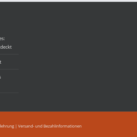
es:
tdeckt
t
s
lehrung
|
Versand- und Bezahlinformationen