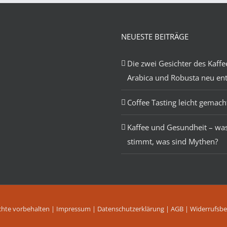
NEUESTE BEITRÄGE
Die zwei Gesichter des Kaffe
Arabica und Robusta neu en
Coffee Tasting leicht gemach
Kaffee und Gesundheit – wa
stimmt, was sind Mythen?
chte vorbehalten |
Impressum
|
Datenschutzerklärung
|
AGB
|
Widerrufsbe