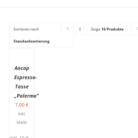
Sortieren nach
Zeige
16 Produkte
Standardsortierung
IN
DEN
WARENKORB
Ancap
/
DETAILS
Espresso-
Tasse
„Palermo“
7,00
€
inkl.
MwSt