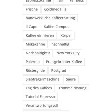
Espressokanne
fair
Fairness
Frische
Goldmedaille
handwerkliche Kaffeeröstung
il Capo
Kaffee-Campus
Kaffee einfrieren
Körper
Mokakanne
nachhaltig
Nachhaltigkeit
New York City
Palermo
Preisgekrönter Kaffee
Röstergilde
Röstgrad
Siebträgermaschine
Säure
Tag des Kaffees
Trommelröstung
Tutorial Espresso
Verantwortungsvoll