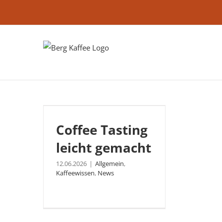
Zum
Inhalt
springen
Coffee Tasting leicht
Coffee Tasting
gemacht
leicht gemacht
12.06.2026
|
Allgemein
,
Kaffeewissen
,
News