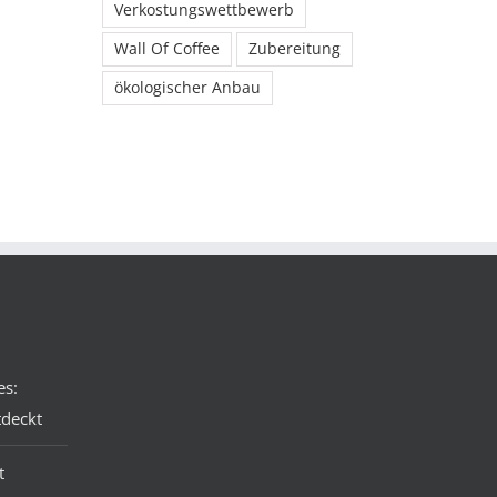
Verkostungswettbewerb
Wall Of Coffee
Zubereitung
ökologischer Anbau
es:
tdeckt
t