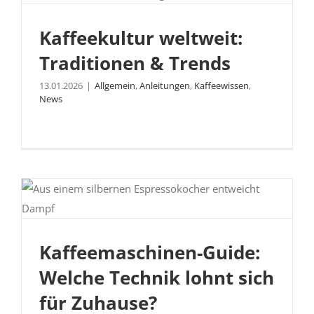
Kaffeekultur weltweit: Traditionen &
Kaffeekultur weltweit:
Trends
Traditionen & Trends
13.01.2026
|
Allgemein
,
Anleitungen
,
Kaffeewissen
,
News
Kaffeemaschinen-Guide:
Kaffeemaschinen-Guide: Welche Technik
lohnt sich für Zuhause?
Welche Technik lohnt sich
für Zuhause?