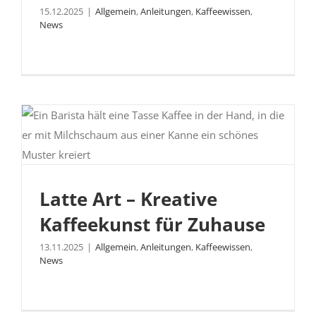
15.12.2025
|
Allgemein
,
Anleitungen
,
Kaffeewissen
,
News
Latte Art – Kreative
Latte Art – Kreative Kaffeekunst für
Kaffeekunst für Zuhause
Zuhause
13.11.2025
|
Allgemein
,
Anleitungen
,
Kaffeewissen
,
News