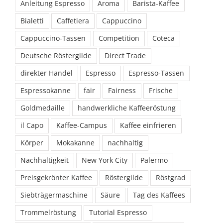
Anleitung Espresso
Aroma
Barista-Kaffee
Bialetti
Caffetiera
Cappuccino
Cappuccino-Tassen
Competition
Coteca
Deutsche Röstergilde
Direct Trade
direkter Handel
Espresso
Espresso-Tassen
Espressokanne
fair
Fairness
Frische
Goldmedaille
handwerkliche Kaffeeröstung
il Capo
Kaffee-Campus
Kaffee einfrieren
Körper
Mokakanne
nachhaltig
Nachhaltigkeit
New York City
Palermo
Preisgekrönter Kaffee
Röstergilde
Röstgrad
Siebträgermaschine
Säure
Tag des Kaffees
Trommelröstung
Tutorial Espresso