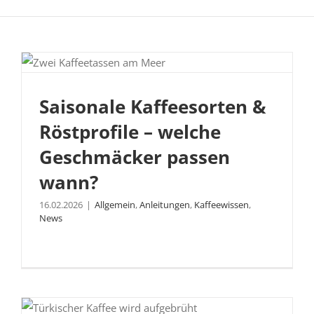
Saisonale Kaffeesorten & Röstprofile –
Saisonale Kaffeesorten &
welche Geschmäcker passen wann?
Röstprofile – welche
Geschmäcker passen
wann?
16.02.2026
|
Allgemein
,
Anleitungen
,
Kaffeewissen
,
News