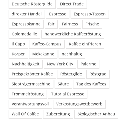
Deutsche Röstergilde
Direct Trade
direkter Handel
Espresso
Espresso-Tassen
Espressokanne
fair
Fairness
Frische
Goldmedaille
handwerkliche Kaffeeröstung
il Capo
Kaffee-Campus
Kaffee einfrieren
Körper
Mokakanne
nachhaltig
Nachhaltigkeit
New York City
Palermo
Preisgekrönter Kaffee
Röstergilde
Röstgrad
Siebträgermaschine
Säure
Tag des Kaffees
Trommelröstung
Tutorial Espresso
Verantwortungsvoll
Verkostungswettbewerb
Wall Of Coffee
Zubereitung
ökologischer Anbau