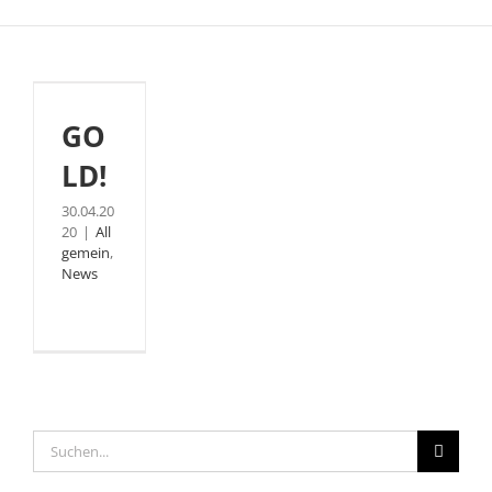
GOLD!
GO
LD!
30.04.20
20
|
All
gemein
,
News
Suche
nach: