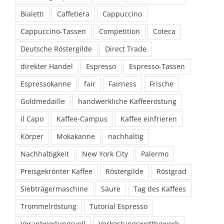
Bialetti
Caffetiera
Cappuccino
Cappuccino-Tassen
Competition
Coteca
Deutsche Röstergilde
Direct Trade
direkter Handel
Espresso
Espresso-Tassen
Espressokanne
fair
Fairness
Frische
Goldmedaille
handwerkliche Kaffeeröstung
il Capo
Kaffee-Campus
Kaffee einfrieren
Körper
Mokakanne
nachhaltig
Nachhaltigkeit
New York City
Palermo
Preisgekrönter Kaffee
Röstergilde
Röstgrad
Siebträgermaschine
Säure
Tag des Kaffees
Trommelröstung
Tutorial Espresso