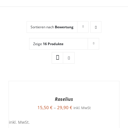
Sortieren nach
Bewertung
Zeige
16 Produkte
AUSFÜHRUNG
WÄHLEN
DIESES
/
Roselius
PRODUKT
DETAILS
15,50
€
–
29,90
€
WEIST
inkl. MwSt
MEHRERE
VARIANTEN
inkl. MwSt.
AUF.