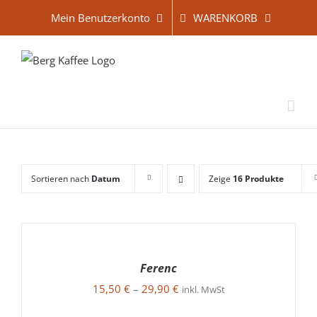
Zum
WARENKORB
Mein Benutzerkonto
Inhalt
springen
Sortieren nach
Datum
Zeige
16 Produkte
AUSFÜHRUNG
WÄHLEN
DIESES
/
Ferenc
PRODUKT
DETAILS
15,50
€
–
29,90
€
WEIST
inkl. MwSt
MEHRERE