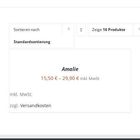
Sortieren nach
Zeige
16 Produkte
Standardsortierung
AUSFÜHRUNG
WÄHLEN
DIESES
/
Amalie
PRODUKT
DETAILS
15,50
€
–
29,90
€
WEIST
inkl. MwSt
MEHRERE
VARIANTEN
inkl. MwSt.
AUF.
DIE
zzgl.
Versandkosten
OPTIONEN
KÖNNEN
AUF
DER
PRODUKTSEITE