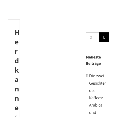
Herdkanne
H
Suche
e
nach:
r
Neueste
d
Beiträge
k
Die zwei
a
Gesichter
n
des
n
Kaffees:
Arabica
e
und
2