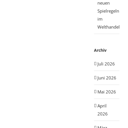
neuen
Spielregeln
im
Welthandel
Archiv
Juli 2026
Juni 2026
Mai 2026
April
2026
März