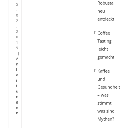
Robusta
5
.
neu
0
entdeckt
2
.
2
Coffee
0
Tasting
1
9
leicht
|
gemacht
A
n
l
Kaffee
e
und
i
t
Gesundheit
u
– was
n
g
stimmt,
e
was sind
n
Mythen?