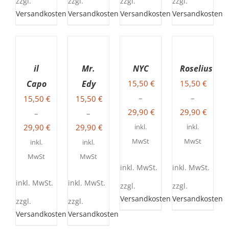
zzgl.
zzgl.
zzgl.
zzgl.
GEWÄHLT
GEWÄHLT
GEWÄHLT
GEWÄHLT
WERDEN
WERDEN
WERDEN
WERDEN
Versandkosten
Versandkosten
Versandkosten
Versandkosten
AUSFÜHRUNG
AUSFÜHRUNG
AUSFÜHRUNG
AUSFÜHRUNG
WÄHLEN
WÄHLEN
WÄHLEN
WÄHLEN
DIESES
DIESES
DIESES
DIESES
/
/
/
/
il
Mr.
NYC
Roselius
PRODUKT
PRODUKT
PRODUKT
PRODUKT
DETAILS
DETAILS
DETAILS
DETAILS
Capo
Edy
15,50
€
15,50
€
WEIST
WEIST
WEIST
WEIST
MEHRERE
MEHRERE
MEHRERE
MEHRERE
–
–
15,50
€
15,50
€
VARIANTEN
VARIANTEN
VARIANTEN
VARIANTEN
29,90
€
29,90
€
–
–
AUF.
AUF.
AUF.
AUF.
DIE
DIE
DIE
DIE
29,90
€
29,90
€
inkl.
inkl.
OPTIONEN
OPTIONEN
OPTIONEN
OPTIONEN
MwSt
MwSt
inkl.
inkl.
KÖNNEN
KÖNNEN
KÖNNEN
KÖNNEN
AUF
AUF
AUF
AUF
MwSt
MwSt
DER
DER
DER
DER
inkl. MwSt.
inkl. MwSt.
PRODUKTSEITE
PRODUKTSEITE
PRODUKTSEITE
PRODUKTSEITE
inkl. MwSt.
inkl. MwSt.
zzgl.
zzgl.
GEWÄHLT
GEWÄHLT
GEWÄHLT
GEWÄHLT
WERDEN
WERDEN
WERDEN
WERDEN
Versandkosten
Versandkosten
zzgl.
zzgl.
Versandkosten
Versandkosten