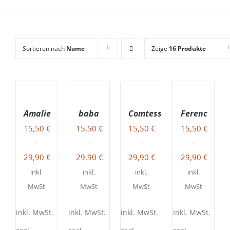
Sortieren nach
Name
Zeige
16 Produkte
AUSFÜHRUNG
AUSFÜHRUNG
AUSFÜHRUNG
AUSFÜHRUNG
WÄHLEN
WÄHLEN
WÄHLEN
WÄHLEN
DIESES
DIESES
DIESES
DIESES
/
/
/
/
Amalie
baba
Comtess
Ferenc
PRODUKT
PRODUKT
PRODUKT
PRODUKT
DETAILS
DETAILS
DETAILS
DETAILS
15,50
€
15,50
€
15,50
€
15,50
€
WEIST
WEIST
WEIST
WEIST
MEHRERE
MEHRERE
MEHRERE
MEHRERE
–
–
–
–
VARIANTEN
VARIANTEN
VARIANTEN
VARIANTEN
29,90
€
29,90
€
29,90
€
29,90
€
AUF.
AUF.
AUF.
AUF.
DIE
DIE
DIE
DIE
inkl.
inkl.
inkl.
inkl.
OPTIONEN
OPTIONEN
OPTIONEN
OPTIONEN
MwSt
MwSt
MwSt
MwSt
KÖNNEN
KÖNNEN
KÖNNEN
KÖNNEN
AUF
AUF
AUF
AUF
DER
DER
DER
DER
inkl. MwSt.
inkl. MwSt.
inkl. MwSt.
inkl. MwSt.
PRODUKTSEITE
PRODUKTSEITE
PRODUKTSEITE
PRODUKTSEITE